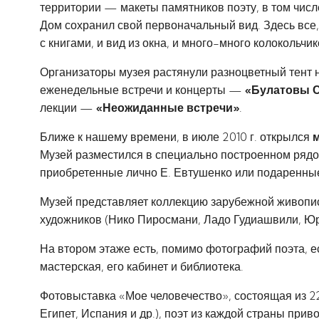
территории — макеты памятников поэту, в том числ
Дом сохранил свой первоначальный вид. Здесь все, 
с книгами, и вид из окна, и много-много колокольчи
Организаторы музея растянули разноцветный тент н
еженедельные встречи и концерты —
«Булатовы 
лекции —
«Неожиданные встречи»
.
Ближе к нашему времени, в июле 2010 г. открылся
Музей разместился в специально построенном рядом
приобретенные лично Е. Евтушенко или подаренные
Музей представляет коллекцию зарубежной живописи
художников (Нико Пиросмани, Ладо Гудиашвили, Юр
На втором этаже есть, помимо фотографий поэта, е
мастерская, его кабинет и библиотека.
Фотовыставка «Мое человечество», состоящая из 22
Египет, Испания и др.), поэт из каждой страны при