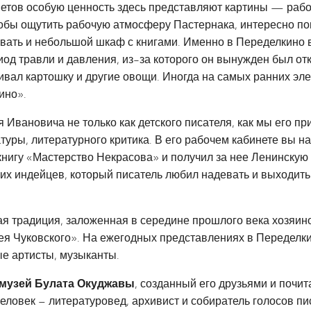
дметов особую ценность здесь представляют картины — раб
обы ощутить рабочую атмосферу Пастернака, интересно по
овать и небольшой шкаф с книгами. Именно в Переделкино в
од травли и давления, из-за которого он вынужден был от
ивал картошку и другие овощи. Иногда на самых ранних эле
ино».
 Ивановича не только как детского писателя, как мы его при
уры, литературного критика. В его рабочем кабинете вы на
— книгу «Мастерство Некрасова» и получил за нее Ленинску
х индейцев, который писатель любил надевать и выходить к
ая традиция, заложенная в середине прошлого века хозяино
рнея Чуковского». На ежегодных представлениях в Передел
е артисты, музыканты.
музей Булата Окуджавы
, созданный его друзьями и почи
еловек – литературовед, архивист и собиратель голосов пи