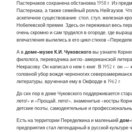
Пастернаков сохранена обстановка 1958 г. Из пре
Пастернака, а также семейный рояль Нейгаузов. Чт
аскетичное существование: стол, стул, железная кр
Нобелевской премии. Здесь он переживал весь пери
очень скромно и сам трудился в огороде, где выращ
впечатления вылились в его цикл стихов «Переделк
А в
доме-музее
К.И. Чуковского
вы узнаете Корнея
филолога, переводчика англо-американской литерат
Некрасову. Он написал о нем 6 книг. В 1952 г. он 
головной убор вождя черноногих североамерикански
литературы, врученная ему в Окфорде в 1962 г.
До сих пор в доме Чуковского поддерживается стар
лето!» и «Прощай, лето!», знаменитые «костры Ко
детские поэты, самодеятельные и профессиональны
Есть на территории Переделкина и маленький
дом-
предприятия стал легендарный в русской культуре ч