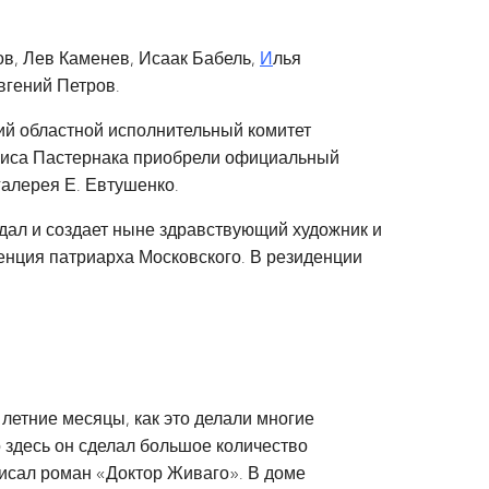
в, Лев Каменев, Исаак Бабель,
И
лья
вгений Петров.
ий областной исполнительный комитет
Бориса Пастернака приобрели официальный
галерея Е. Евтушенко.
здал и создает ныне здравствующий художник и
енция патриарха Московского. В резиденции
 летние месяцы, как это делали многие
 здесь он сделал большое количество
писал роман «Доктор Живаго». В доме