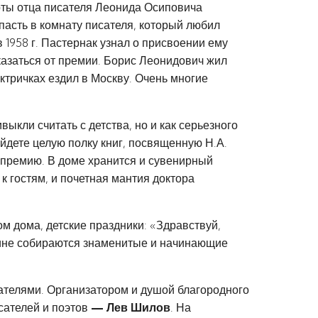
оты отца писателя Леонида Осиповича
пасть в комнату писателя, который любил
 1958 г. Пастернак узнал о присвоении ему
казаться от премии. Борис Леонидович жил
ктричках ездил в Москву. Очень многие
выкли считать с детства, но и как серьезного
йдете целую полку книг, посвященную Н.А.
ю премию. В доме хранится и сувенирный
 гостям, и почетная мантия доктора
м дома, детские праздники: «Здравствуй,
кине собираются знаменитые и начинающие
тателями. Организатором и душой благородного
сателей и поэтов
—
Лев Шилов
. На