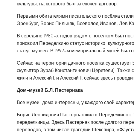
культуры, на которого был заключён договор.
Первыми обитателями писательского посёлка стали
Эренбург, Борис Пильняк, Всеволод Иванов, Лев Ка
В середине 1980-х годов рядом с посёлком был по
присвоил Переделкино статус историко-культурного
статус музеев. В 1997-м мемориальный музей был о
Сейчас на территории дачного поселка существует 
скульптор Зураб Константинович Церетели). Также 
жили и Алексий I, и Алексий II, сейчас здесь провод
Дом-музей Б.Л. Пастернака
Все музеи-дома интересны, у каждого свой характер
Борис Леонидович Пастернак жил в Переделкино с 193
переделкинцы. Здесь Пастернак после долгого пере
переводов, в том числе трагедии Шекспира, «Фауст»