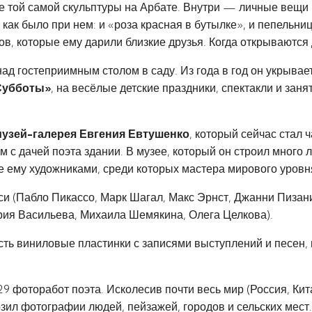
е той самой скульптуры на Арбате. Внутри — личные вещи 
как было при нем: и «роза красная в бутылке», и пепельни
ков, которые ему дарили близкие друзья. Когда открываются 
ад гостеприимным столом в саду. Из года в год он укрывае
Субботы»
, на весёлые детские праздники, спектакли и зан
музей-галерея Евгения Евтушенко
, который сейчас стал
 с дачей поэта здании. В музее, который он строил много 
 ему художниками, среди которых мастера мирового уровн
 (Пабло Пикассо, Марк Шагал, Макс Эрнст, Джанни Пизани,
ия Васильева, Михаила Шемякина, Олега Целкова).
сть виниловые пластинки с записями выступлений и песен,
9 фоторабот поэта. Исколесив почти весь мир (Россия, Кит
возил фотографии людей, пейзажей, городов и сельских мес