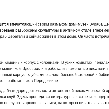
дится впечатляющий своим размахом дом-музей Зураба Це
деревьев разбросаны скульптуры в античном стиле вперем
раб Церетели и сейчас живёт в этом доме. Он часто встреча
й каменный корпус с колоннами. В узких комнатах-пенала
 машинкой. Здесь жили и работали знаменитые писатели, по
янный корпус-клуб с кинозалом, большой столовой и библи
ров, работавших в Переделкине.
 года благодаря деятельности автономной некоммерческой 
ся клуб. Здесь проводятся литературные встречи, концерты
но послушать архивные записи, на которых писатели зачит