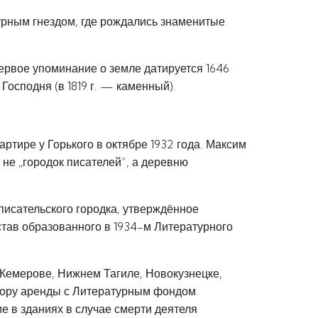
урным гнездом, где рождались знаменитые
ервое упоминание о земле датируется 1646
осподня (в 1819 г. — каменный).
ртире у Горького в октябре 1932 года. Максим
 не „горо­док писателей“, а деревню
 писательского городка, утверждённое
став образованного в 1934-м Литературного
 Кемерове, Нижнем Тагиле, Новокузнецке,
овору аренды с Литературным фондом.
 в зданиях в случае смерти деятеля