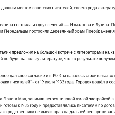
 дачным местом советских писателей, своего рода литерат
елкина состояла из двух селений — Измалкова и Лукина. П
вни Передельцы построили деревянный храм Преображения Г
талин предложил на большой встрече с литераторами на ква
 не будет на пользу литературе, что «в результате получим
енее дал свое согласие и в 1933-м началось строительство
дка писателей“» от 19 июля 1933 года. Городок вошёл в со
ра Эрнста Мая, занимавшегося типовой жилой застройкой в
и готовы к 1935 году и предоставлялись писателям по дог
ако родственники не имели прав на дальнейшее проживание