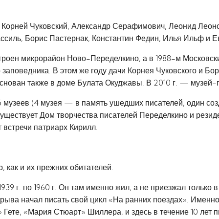
 Корней Чуковский, Александр Серафимович, Леонид Леоно
ссиль, Борис Пастернак, Константин Федин, Илья Ильф и Е
строен микрорайон Ново-Переделкино, а в 1988-м Московск
 заповедника. В этом же году дачи Корнея Чуковского и 
снован также в доме Булата Окуджавы. В 2010 г. — музей-
5 музеев (4 музея — в память ушедших писателей, один со
существует Дом творчества писателей Переделкино и резид
ит встречи патриарх Кирилл.
, как и их прежних обитателей.
9 г. по 1960 г. Он там именно жил, а не приезжал только в
рыва начал писать свой цикл «На ранних поездах». Именно
 Гете, «Мария Стюарт» Шиллера, и здесь в течение 10 лет 