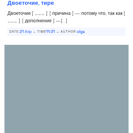
Двоеточие, тире
Двоеточие [ ___ ]: [ причина ] — потому что, так как [
___ ]: [ дополнение ] —[…]
-
-
21 Апр
11:31
olga
DATE:
TIME
AUTHOR: