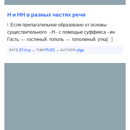
Н и НН в разных частях речи
I. Если прилагательное образовано от основы
существительного: -Н- с помощью суффикса -ин.
Гость — гостиный, тополь — тополиный, утка[…]
-
-
21 Апр
11:00
olga
DATE:
TIME
AUTHOR: