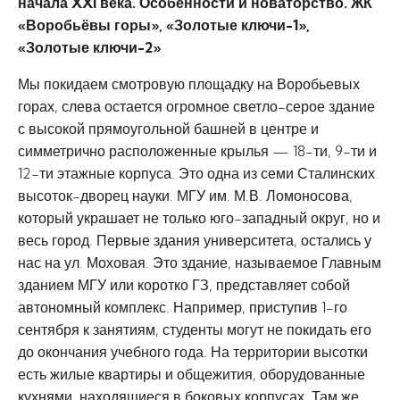
начала XXI века. Особенности и новаторство. ЖК
«Воробьёвы горы», «Золотые ключи-1»,
«Золотые ключи-2»
Мы покидаем смотровую площадку на Воробьевых
горах, слева остается огромное светло-серое здание
с высокой прямоугольной башней в центре и
симметрично расположенные крылья — 18-ти, 9-ти и
12-ти этажные корпуса. Это одна из семи Сталинских
высоток-дворец науки. МГУ им. М.В. Ломоносова,
который украшает не только юго-западный округ, но и
весь город. Первые здания университета, остались у
нас на ул. Моховая. Это здание, называемое Главным
зданием МГУ или коротко ГЗ, представляет собой
автономный комплекс. Например, приступив 1-го
сентября к занятиям, студенты могут не покидать его
до окончания учебного года. На территории высотки
есть жилые квартиры и общежития, оборудованные
кухнями, находящиеся в боковых корпусах. Там же