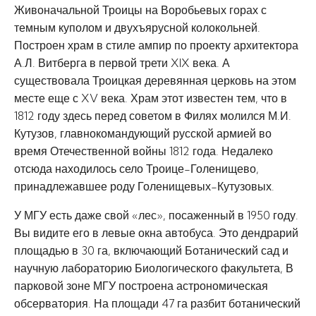
Живоначальной Троицы на Воробьевых горах с
темным куполом и двухъярусной колокольней.
Построен храм в стиле ампир по проекту архитектора
А.Л. Витберга в первой трети XIX века. А
существовала Троицкая деревянная церковь на этом
месте еще с XV века. Храм этот известен тем, что в
1812 году здесь перед советом в Филях молился М.И.
Кутузов, главнокомандующий русской армией во
время Отечественной войны 1812 года. Недалеко
отсюда находилось село Троице-Голенищево,
принадлежавшее роду Голенищевых-Кутузовых.
У МГУ есть даже свой «лес», посаженный в 1950 году.
Вы видите его в левые окна автобуса. Это дендрарий
площадью в 30 га, включающий Ботанический сад и
научную лабораторию Биологического факультета, В
парковой зоне МГУ построена астрономическая
обсерватория. На площади 47 га разбит ботанический