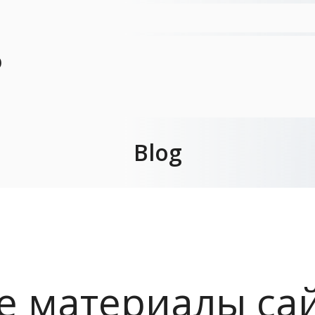
Ю
Blog
е материалы са