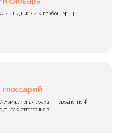
ий словарь
 Б В Г Д Е Ж З И К Карбоньер[…]
 глоссарий
 А Армиллярная сфера Н Наводнение Ф
футшток) Аттестация в