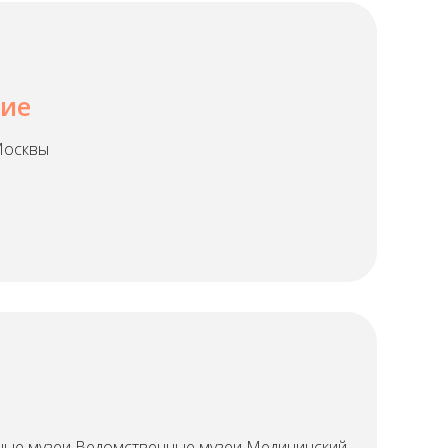
ние
Москвы
ые музеи Ведомственные музеи Медицинский