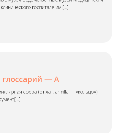
клинического госпиталя им.[…]
 глоссарий — А
ллярная сфера (от лат. armilla — «кольцо»)
румент[…]